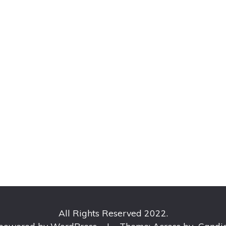
All Rights Reserved 2022.
 powered by WordPress
|
Theme: Across by
Candi