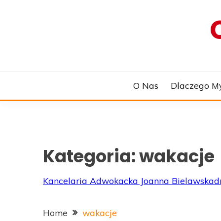
Skip
to
content
O Nas
Dlaczego M
Kategoria:
wakacje
Kancelaria Adwokacka Joanna Bielawska
d
Home
wakacje