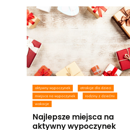
aktywny wypoczynek
atrakcje dla dzieci
miejsca na wypoczynek
rodziny z dziećmi
wakacje
Najlepsze miejsca na
aktywny wypoczynek