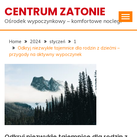
Skip
CENTRUM ZATONIE
to
content
Ośrodek wypoczynkowy – komfortowe noclegi
Home
2024
styczeń
1
Odkryj niezwykłe tajemnice dla rodzin z dziećmi –
przygody na aktywny wypoczynek
Odkryj niezwykłe tajemnice dla rodzin z