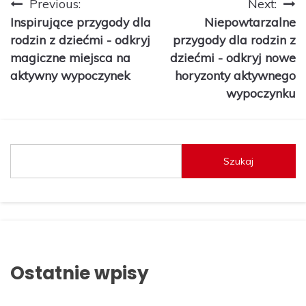
Nawigacja
Previous:
Next:
Inspirujące przygody dla
Niepowtarzalne
wpisu
rodzin z dziećmi - odkryj
przygody dla rodzin z
magiczne miejsca na
dziećmi - odkryj nowe
aktywny wypoczynek
horyzonty aktywnego
wypoczynku
Szukaj
Ostatnie wpisy